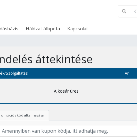
dásbázis
Hálózat állapota
Kapcsolat
ndelés áttekintése
ék/Szolgáltatás
Ár
A kosár üres
romóciós kód alkalmazása