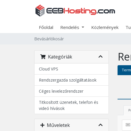
Főoldal
Rendelés
Közlemények
Tu
Bevásárlókosár
Re
Kategóriák
Cloud VPS
Term
Rendszergazda szolgáltatások
Céges levelezőrendszer
Titkosított üzenetek, telefon és
videó hívások
P
Műveletek