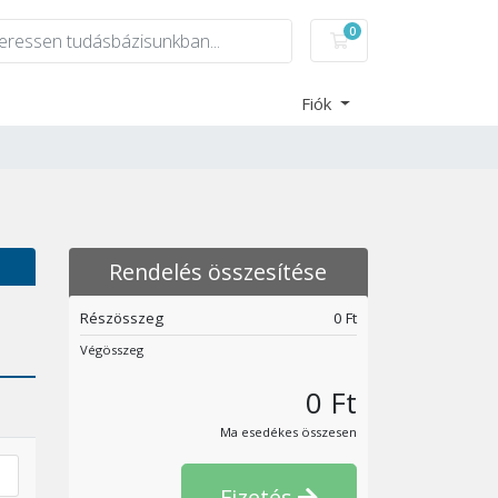
0
Bevásárlókosár
Fiók
Rendelés összesítése
Részösszeg
0 Ft
Végösszeg
0 Ft
Ma esedékes összesen
Fizetés